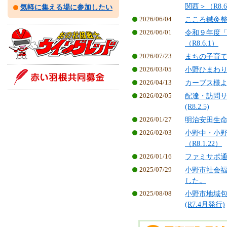
関西＞（R8.6
気軽に集える場に参加したい
2026/06/04
こころ鍼灸整
2026/06/01
令和９年度
（R8.6.1）
2026/07/23
まちの子育
2026/03/05
小野ひまわり
2026/04/13
カーブス様よ
2026/02/05
配達・訪問
(R8.2.5)
2026/01/27
明治安田生命様
2026/02/03
小野中・小野
（R8.1.22）
2026/01/16
ファミサポ通信N
2025/07/29
小野市社会
した。
2025/08/08
小野市地域包
(R7.4月発行)