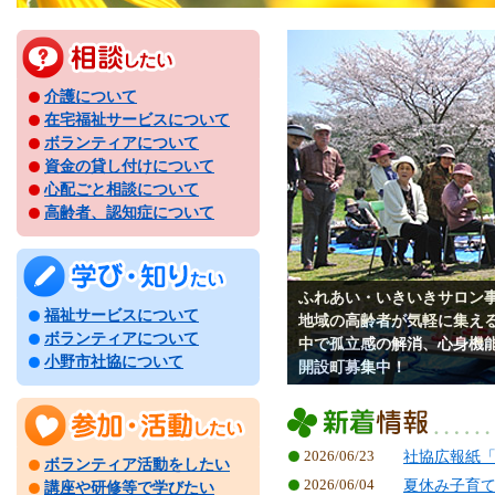
介護について
在宅福祉サービスについて
ボランティアについて
資金の貸し付けについて
心配ごと相談について
高齢者、認知症について
ふれあい・いきいきサロン
福祉サービスについて
地域の高齢者が気軽に集え
ボランティアについて
中で孤立感の解消、心身機
小野市社協について
開設町募集中！
2026/06/23
社協広報紙「
ボランティア活動をしたい
2026/06/04
夏休み子育
講座や研修等で学びたい